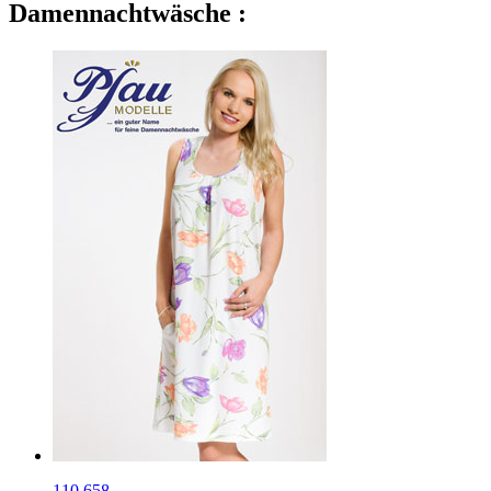
Damennachtwäsche :
110.658