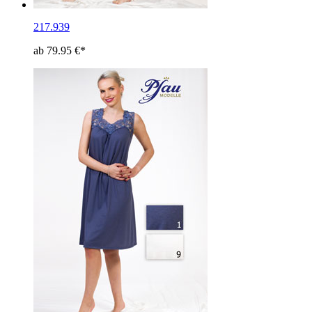
217.939
ab 79.95 €*