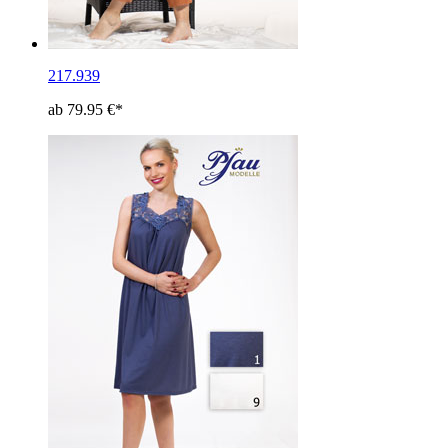
217.939
ab 79.95 €*