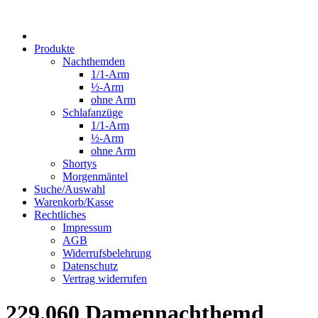
Produkte
Nachthemden
1/1-Arm
½-Arm
ohne Arm
Schlafanzüge
1/1-Arm
½-Arm
ohne Arm
Shortys
Morgenmäntel
Suche/Auswahl
Warenkorb/Kasse
Rechtliches
Impressum
AGB
Widerrufsbelehrung
Datenschutz
Vertrag widerrufen
229.060 Damennachthemd