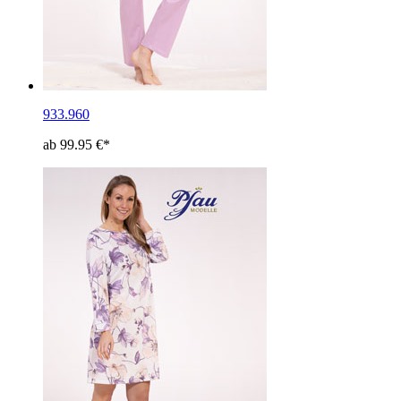
933.960
ab 99.95 €*