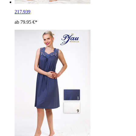
217.939
ab 79.95 €*