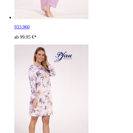
933.960
ab 99.95 €*