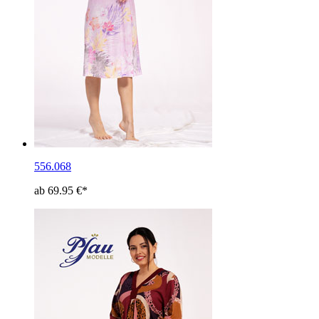
556.068
ab 69.95 €*