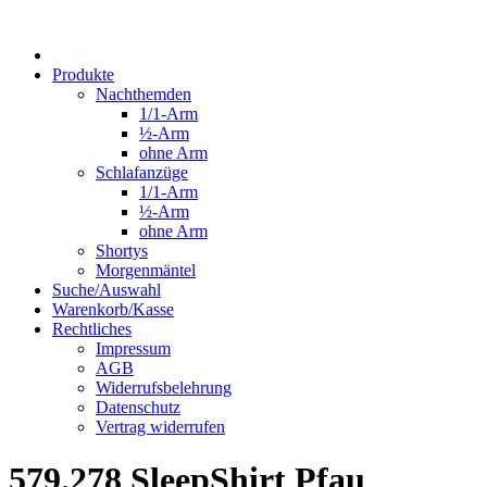
Produkte
Nachthemden
1/1-Arm
½-Arm
ohne Arm
Schlafanzüge
1/1-Arm
½-Arm
ohne Arm
Shortys
Morgenmäntel
Suche/Auswahl
Warenkorb/Kasse
Rechtliches
Impressum
AGB
Widerrufsbelehrung
Datenschutz
Vertrag widerrufen
579.278 SleepShirt Pfau