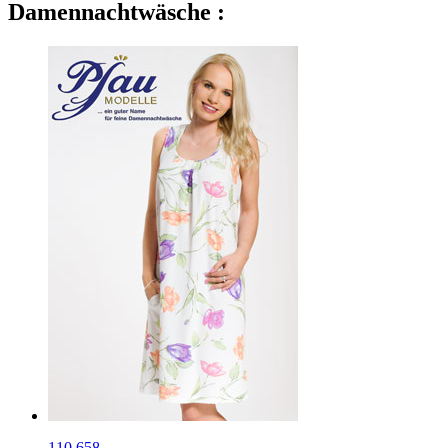
Damennachtwäsche :
110.658