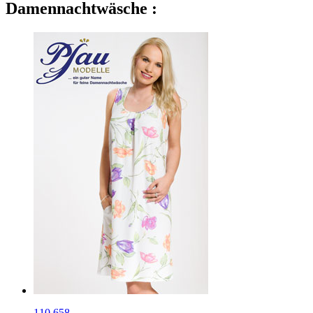
Damennachtwäsche :
110.658