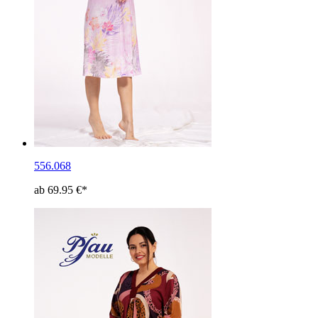
556.068
ab 69.95 €*