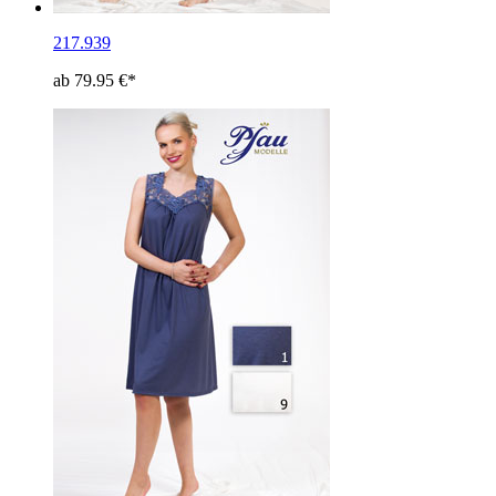
217.939
ab 79.95 €*