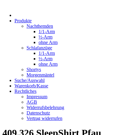
Produkte
Nachthemden
1/1-Arm
½-Arm
ohne Arm
Schlafanzüge
1/1-Arm
½-Arm
ohne Arm
Shortys
Morgenmäntel
Suche/Auswahl
Warenkorb/Kasse
Rechtliches
Impressum
AGB
Widerrufsbelehrung
Datenschutz
Vertrag widerrufen
409.326 SleepShirt Pfau