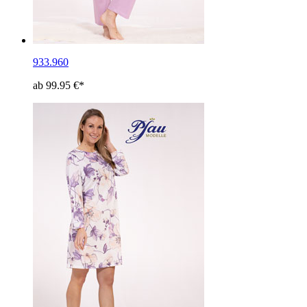
933.960
ab 99.95 €*