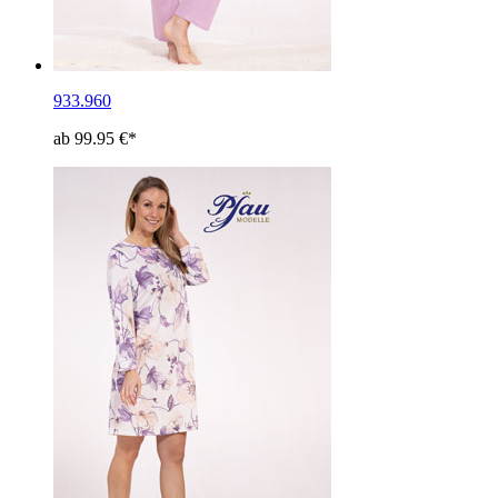
933.960
ab 99.95 €*