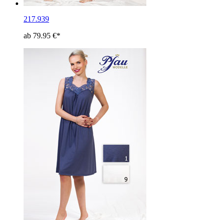
217.939
ab 79.95 €*