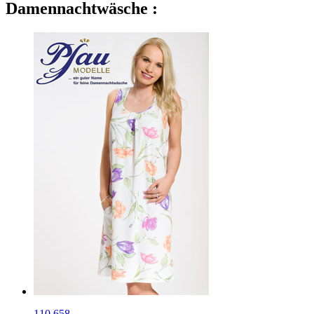
Damennachtwäsche :
110.658