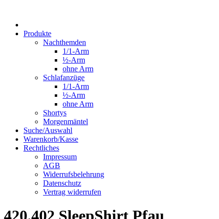
Produkte
Nachthemden
1/1-Arm
½-Arm
ohne Arm
Schlafanzüge
1/1-Arm
½-Arm
ohne Arm
Shortys
Morgenmäntel
Suche/Auswahl
Warenkorb/Kasse
Rechtliches
Impressum
AGB
Widerrufsbelehrung
Datenschutz
Vertrag widerrufen
420.402 SleepShirt Pfau