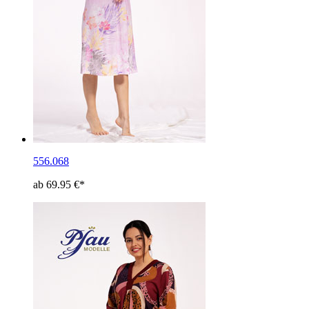
556.068
ab 69.95 €*